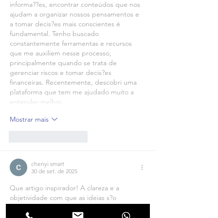
informa??es, encontrar conteúdos que nos 
ajudam a organizar nossos pensamentos e 
a tomar decis?es mais conscientes é 
fundamental. Tenho buscado 
constantemente ferramentas e recursos 
que me auxiliem nesse processo, 
principalmente quando se trata de 
gerenciar riscos e tomar decis?es 
financeiras. Recentemente, descobri uma 
plataforma que tem me ajudado muito a 
entender melhor…
Mostrar mais
Curtir
Responder
chenyi smart
30 de set. de 2025
Que artigo inspirador! A clareza e a 
objetividade com que as ideias s?o 
apresentadas s?o notáveis. Em um mundo 
com tanta informa??o disponível, é um 