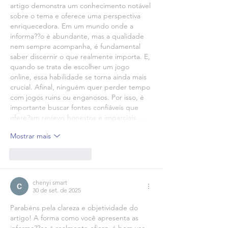
artigo demonstra um conhecimento notável 
sobre o tema e oferece uma perspectiva 
enriquecedora. Em um mundo onde a 
informa??o é abundante, mas a qualidade 
nem sempre acompanha, é fundamental 
saber discernir o que realmente importa. E, 
quando se trata de escolher um jogo 
online, essa habilidade se torna ainda mais 
crucial. Afinal, ninguém quer perder tempo 
com jogos ruins ou enganosos. Por isso, é 
importante buscar fontes confiáveis que 
ofere?am reviews honestos e imparciais.…
Mostrar mais
Curtir
Responder
chenyi smart
30 de set. de 2025
Parabéns pela clareza e objetividade do 
artigo! A forma como você apresenta as 