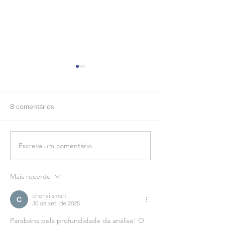
8 comentários
Ar-Condicionado 
Escreva um comentário
O "novo normal" nas
empresas
Mais recente
chenyi smart
30 de set. de 2025
Parabéns pela profundidade da análise! O 