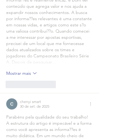
informa??es é realmente eficaz. é bom ver 
conteúdo que agrega valor e nos ajuda a 
expandir nossos conhecimentos. A busca 
por informa??es relevantes é uma constante 
em nossas vidas, e artigos como este s?o 
uma valiosa contribui??o. Quando comecei 
a me interessar por apostas esportivas, 
precisei de um local que me fornecesse 
dados atualizados sobre os times e 
jogadores do Campeonato Brasileiro Série 
A. Depois de pesquisar…
Mostrar mais
Curtir
Responder
chenyi smart
30 de set. de 2025
Parabéns pela qualidade do seu trabalho! 
A estrutura do artigo é impecável e a forma 
como você apresenta as informa??es é 
muito didática. Em um mundo cheio de 