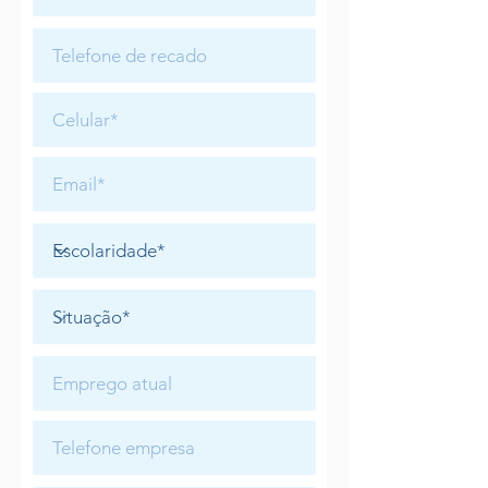
TRABALH
E
CONOSC
O