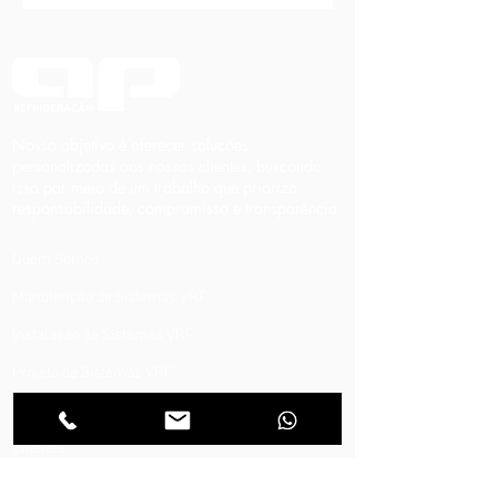
Nosso objetivo é oferecer soluções
personalizadas aos nossos clientes, buscando
isso por meio de um trabalho que prioriza
responsabilidade, compromisso e transparência.
Quem Somos
Manutenção de Sistemas VRF
Instalação de Sistemas VRF
Projeto de Sistemas VRF
Sistema VRF
Clientes
Artigos