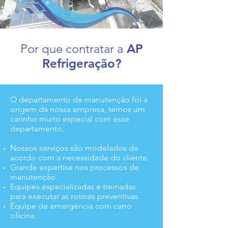
Por que contratar a
AP
Refrigeração?
O departamento de manutenção foi a
origem da nossa empresa, temos um
carinho muito especial com esse
departamento.
Nossos serviços são modelados de
acordo com a necessidade do cliente.
Grande expertise nos processos de
manutenção.
Equipes especializadas e treinadas
para executar as rotinas preventivas.
Equipe de emergência com carro
oficina.