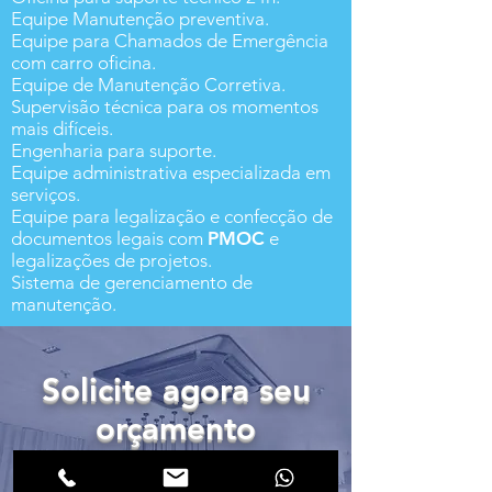
Equipe Manutenção preventiva.
Equipe para Chamados de Emergência
com carro oficina.
Equipe de Manutenção Corretiva.
Supervisão técnica para os momentos
mais difíceis.
Engenharia para suporte.
Equipe administrativa especializada em
serviços.
Equipe para legalização e confecção de
documentos legais com
PMOC
e
legalizações de projetos.
Sistema de gerenciamento de
manutenção.
Solicite agora seu
orçamento