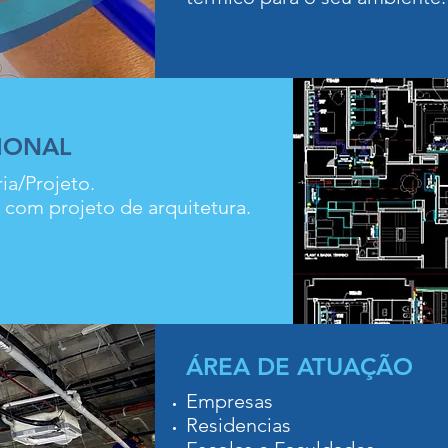
IONAL
ia/Projeto.
 com projeto de arquitetura.
ÁREA DE ATUAÇÃO
Empresas
Residencias