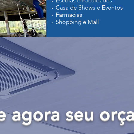
Escolas e Faculdades
Casa de Shows e Eventos
Farmacias
Shopping e Mall
te agora seu or