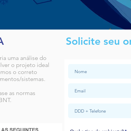
A
Solicite seu 
ria uma análise do
ver o projeto ideal
imos o correto
mentos/sistemas.
ase as normas
ABNT.