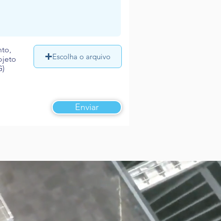
nto,
Escolha o arquivo
ojeto
G)
Enviar