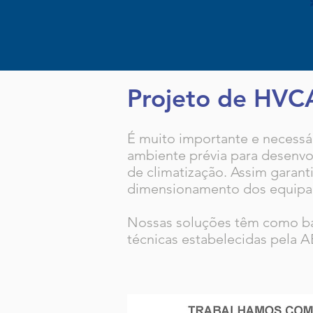
Projeto de HVC
É muito importante e necessá
ambiente prévia para desenvol
de climatização. Assim garant
dimensionamento dos equipa
Nossas soluções têm como b
técnicas estabelecidas pela 