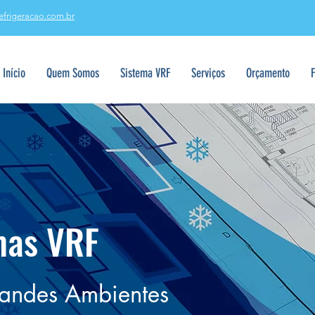
efrigeracao.com.br
Início
Quem Somos
Sistema VRF
Serviços
Orçamento
mas VRF
randes Ambientes