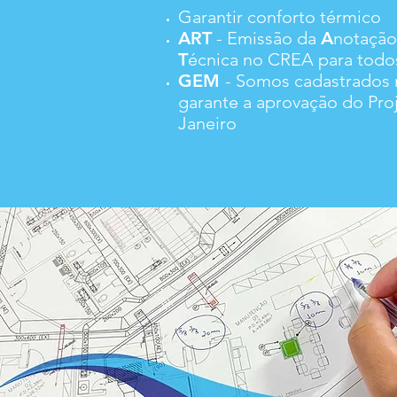
Garantir conforto térmico
ART
- Emissão da
A
notaçã
T
écnica no CREA para todos
GEM
- Somos cadastrados
garante a aprovação do Proj
Janeiro