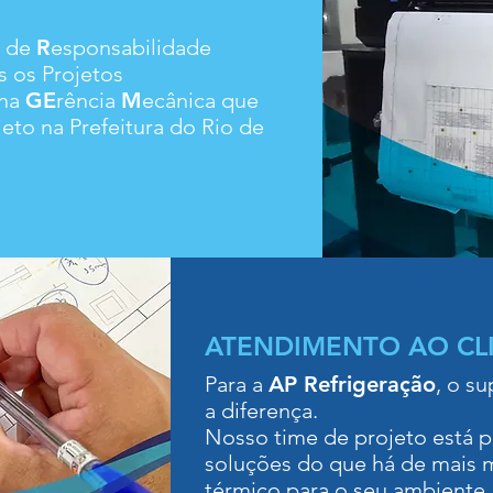
o de
R
esponsabilidade
 os Projetos
 na
GE
rência
M
ecânica que
eto na Prefeitura do Rio de
ATENDIMENTO AO CL
Para a
AP Refrigeração
, o su
a diferença.
Nosso time de projeto está p
soluções do que há de mais
térmico para o seu ambiente.