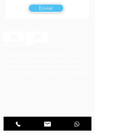
Enviar
Nosso objetivo é oferecer soluções
personalizadas aos nossos clientes, buscando
isso por meio de um trabalho que prioriza
responsabilidade, compromisso e transparência.
Quem Somos
Manutenção de Sistemas VRF
Instalação de Sistemas VRF
Projeto de Sistemas VRF
Sistema VRF