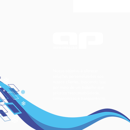
Nosso objetivo é oferecer
soluções personalizadas aos
nossos clientes, buscando isso
por meio de um trabalho que
prioriza responsabilidade,
compromisso e transparência.