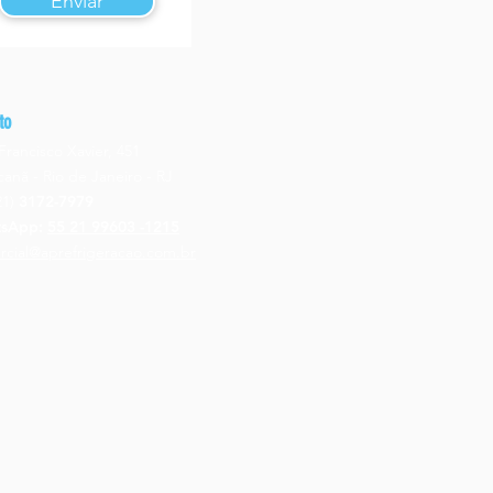
Enviar
to
 Francisco Xavier, 451
anã - Rio de Janeiro - RJ
21)
3172-7979
tsApp:
55 21 99603 -1215
rcial@aprefrigeracao.com.br