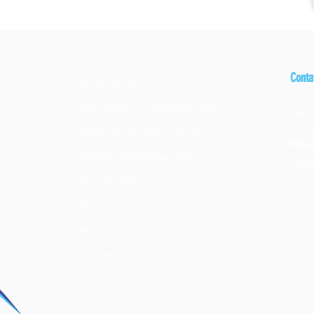
Conta
Quem Somos
R. S.
Manutenção de Sistemas VRF
Marac
Tel: (
Instalação de Sistemas VRF
Wha
Projeto de Sistemas VRF
come
Sistema VRF
Clientes
Artigos
Orçamento
Trabalhe Conosco